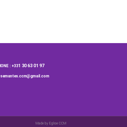
1 30 63 01 97
ONE : +33
glisemantes.ccm@gmail.com
Made by Eglise CCM