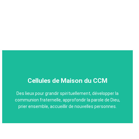
Cellules de Maison du CCM
Cellules de Maison du CCM
Des lieux pour grandir spirituellement, développer la
Chaque membre du CCM est invité à rejoindre une
communion fraternelle, approfondir la parole de Dieu,
cellule de maison. Des lieux propices également pour
prier ensemble, accueillir de nouvelles personnes.
l’exercice des dons spirituels.