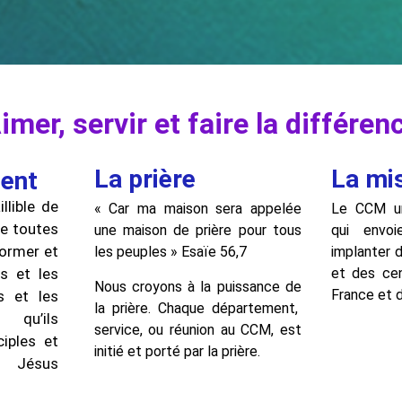
imer, servir et faire la différen
La prière
La mi
ent
illible de
« Car ma maison sera appelée
Le CCM un
de toutes
une maison de prière pour tous
qui envoi
former et
les peuples » Esaïe 56,7
implanter 
s et les
et des cen
Nous croyons à la puissance de
France et 
s et les
la prière. Chaque département,
qu’ils
service, ou réunion au CCM, est
iples et
initié et porté par la prière.
 Jésus