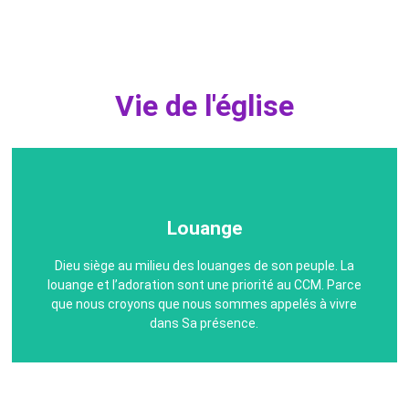
Vie de l'église
Louange
Louange
Dieu siège au milieu des louanges de son peuple. La
Quand on adore Dieu en esprit et en vérité, nous
louange et l’adoration sont une priorité au CCM. Parce
élevons un trône pour Lui. Nous lui laissons prendre la
place et nous recevons Son esprit de révélation dans
que nous croyons que nous sommes appelés à vivre
dans Sa présence.
l’assemblée.