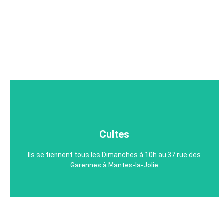
Cultes
Cultes
Ils se tiennent tous les Dimanches à 10h au 37 rue des
Vous trouverez au CCM une parole prêchée avec foi et
la manifestation du Saint-Esprit.
Garennes à Mantes-la-Jolie