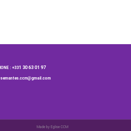
Messages
Dons
1 30 63 01 97
ONE : +33
glisemantes.ccm@gmail.com
Made by Eglise CCM