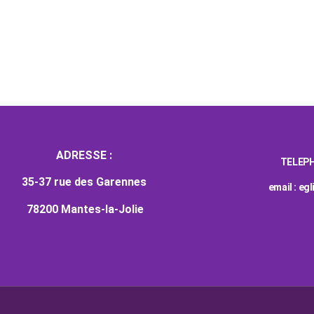
Accueil
Nous connaître
Vie de l’église
ADRESSE :
TELEPH
35-37 rue des Garennes
email : e
78200 Mantes-la-Jolie